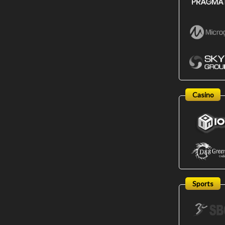
Casino
Sports