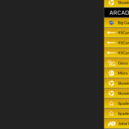
Skywi
ARCAD
Big G
93Con
93Con
93Con
Gioco 
Micro
Skywi
Skywin
Spade
Spade 
Joker 