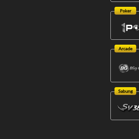
Poker
Arcade
Sabung