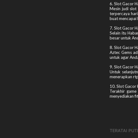
6. Slot Gacor Ha
Mesin judi slo
terpercaya har
buat mencapai 
7. Slot Gacor Ha
Selain itu Hab
besar untuk An
8. Slot Gacor H
Aztec Gems ada
untuk agar Anda
9. Slot Gacor H
Untuk selanjut
menerapkan rtp 
10. Slot Gacor 
Terakhir game 
menyediakan fit
TERATAI PUTIH